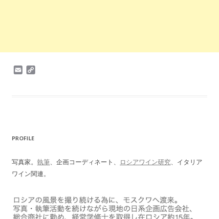
E
C
m
o
a
p
i
y
l
L
i
n
k
PROFILE
写真家。
執筆
、企画コーディネート、
ロシアワイン研究
、イタリア
ワイン関連。