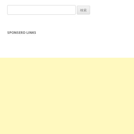
検
索:
SPONSERD LINKS