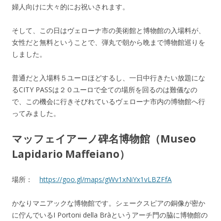
婦人向けに大々的にお祝いされます。
そして、この日はヴェローナ市の美術館と博物館の入場料が、
女性だと無料ということで、弾丸で朝から晩まで博物館巡りを
しました。
普通だと入場料５ユーロほどするし、一日中行きたい放題にな
るCITY PASSは２０ユーロで全ての場所を回るのは難儀なの
で、この機会に行きそびれているヴェローナ市内の博物館へ行
ってみました。
マッフェイアーノ碑名博物館（Museo
Lapidario Maffeiano）
場所：
https://goo.gl/maps/gWv1xNiYx1vLBZFfA
かなりマニアックな博物館です。シェークスピアの銅像が密か
に佇んでいるI Portoni della Bràというアーチ門の脇に博物館の