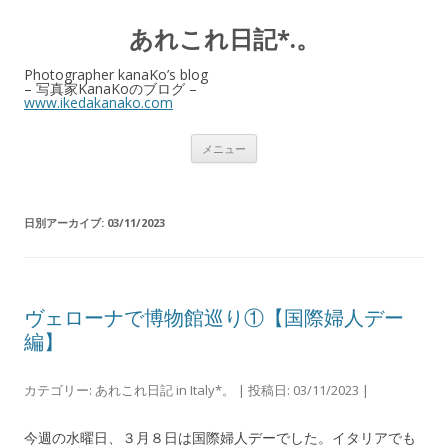
あれこれ日記*.。
Photographer kanaKo’s blog
– 写真家KanaKoのブログ –
www.ikedakanako.com
コ
メニュー
ン
テ
ン
ツ
へ
日別アーカイブ:
03/11/2023
ス
キ
ッ
プ
ヴェローナで博物館巡り①【国際婦人デー
編】
カテゴリー:
あれこれ日記 in Italy*。
| 投稿日:
03/11/2023
|
今週の水曜日、３月８日は国際婦人デーでした。イタリアでも