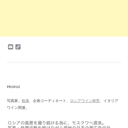
E
C
m
o
a
p
i
y
l
L
i
n
k
PROFILE
写真家。
執筆
、企画コーディネート、
ロシアワイン研究
、イタリア
ワイン関連。