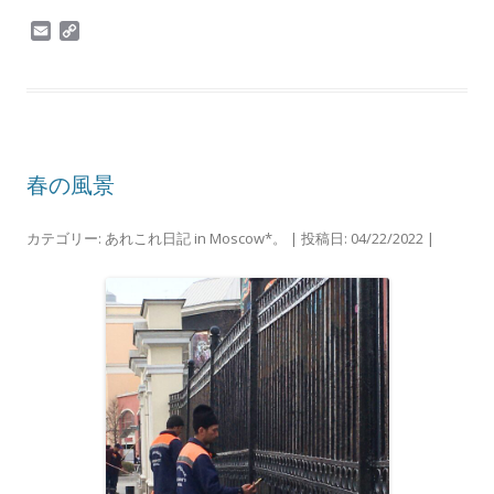
E
C
m
o
a
p
i
y
l
L
i
n
k
春の風景
カテゴリー:
あれこれ日記 in Moscow*。
| 投稿日:
04/22/2022
|