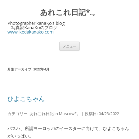
あれこれ日記*.。
Photographer kanaKo’s blog
– 写真家KanaKoのブログ –
www.ikedakanako.com
コ
メニュー
ン
テ
ン
ツ
へ
月別アーカイブ:
2022年4月
ス
キ
ッ
プ
ひよこちゃん
カテゴリー:
あれこれ日記 in Moscow*。
| 投稿日:
04/23/2022
|
パスハ、所謂ヨーロッパのイースターに向けて、ひよこちゃん
がいっぱい。