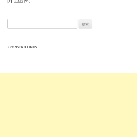
2009
(59)
検
索:
SPONSERD LINKS