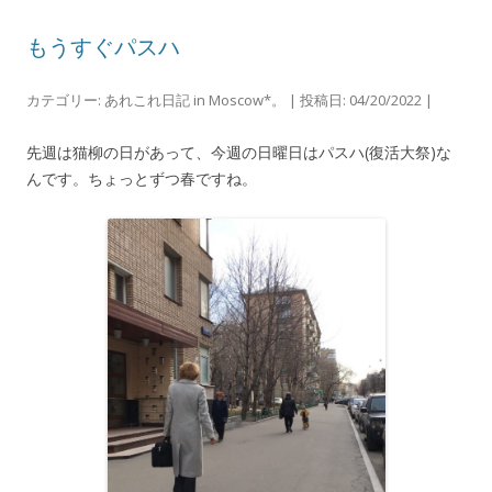
n
k
もうすぐパスハ
カテゴリー:
あれこれ日記 in Moscow*。
| 投稿日:
04/20/2022
|
先週は猫柳の日があって、今週の日曜日はパスハ(復活大祭)な
んです。ちょっとずつ春ですね。