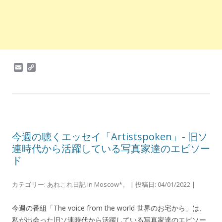
E
C
m
o
a
p
i
y
l
L
i
n
k
今週の聴くエッセイ「Artistspoken」- 旧ソ
連時代から活躍している写真家達のエピソー
ド
カテゴリー:
あれこれ日記 in Moscow*。
| 投稿日:
04/01/2022
|
今週の番組「The voice from the world 世界のお宅から」は、
私が出会った旧ソ連時代から活躍している写真家達のエピソー