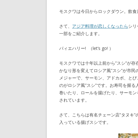
モスクワは今日からロックダウン。飲食
さて、
アジア料理が恋しくなったら
シリ
一部をご紹介します。
パィエハリー! （let’s go! ）
モスクワでは十年以上前から”スシ”が
かなり形を変えてロシア風”スシ”が市
メジャーで、サーモン、アドカボ、とび
のがロシア風”スシ”です。お寿司を握
巻いたり、ロールを揚げたり、サーモン
されています。
さて、こちらは有名チェーン店”タヌキ”
入っている揚げスシです。