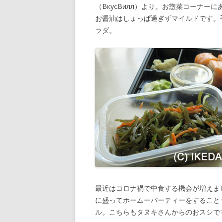
（ВкусВилл）より。お惣菜コーナ
お醤油はしょっぱ過ぎずマイルドです。
ラダ。
最近はコロナ禍で中食する機会が増えま
に盛ってホームーパーティーをすること
ル。こちらもタヌキさんからのおスシで