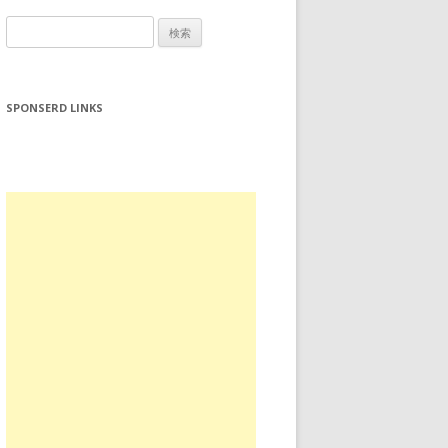
検
索:
SPONSERD LINKS