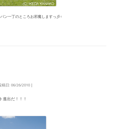
パン一丁のところお邪魔しますっ彡↑
投稿日:
06/26/2010
|
ト進出だ！！！