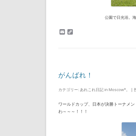
公園で日光浴。海
E
C
m
o
a
p
i
y
l
L
i
n
k
がんばれ！
カテゴリー:
あれこれ日記 in Moscow*。
| 
ワールドカップ、日本が決勝トーナメン
わ～～～！！！