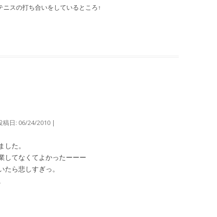
テニスの打ち合いをしているところ↑
投稿日:
06/24/2010
|
ました。
業してなくてよかったーーー
いたら悲しすぎっ。
。