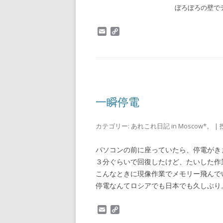
ぼろぼろの壁で
E
C
m
o
a
p
i
y
l
L
i
n
k
一瞬停電
カテゴリー:
あれこれ日記 in Moscow*。
| 
パソコンの前に座っていたら、停電がき
３分ぐらいで回復したけど、たいした作
こんなときに現像作業でメモリー飛んで
停電なんてロシアでも日本でも久しぶり
E
C
m
o