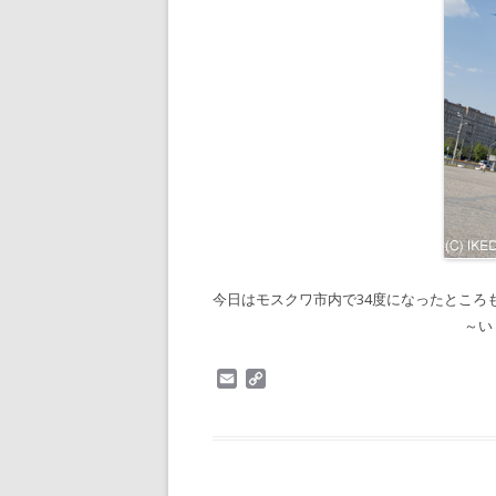
今日はモスクワ市内で34度になったところ
～い
E
C
m
o
a
p
i
y
l
L
i