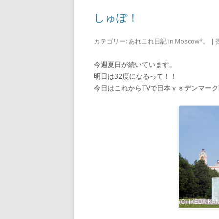
n
k
しゅぽ！
カテゴリー:
あれこれ日記 in Moscow*。
| 
今週夏日が続いています。
明日は32度になるって！！
今日はこれからTVで日本ｖｓデンマー