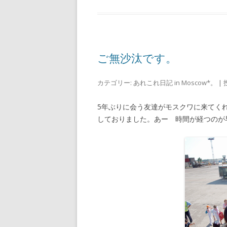
a
p
i
y
l
L
i
n
k
ご無沙汰です。
カテゴリー:
あれこれ日記 in Moscow*。
| 
5年ぶりに会う友達がモスクワに来てく
しておりました。あー 時間が経つのが