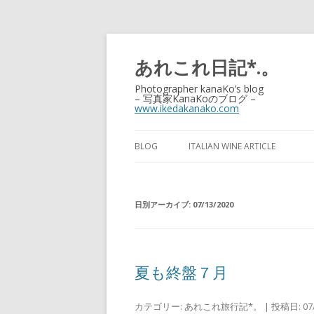
あれこれ日記*.。
Photographer kanaKo’s blog
– 写真家KanaKoのブログ –
www.ikedakanako.com
BLOG
ITALIAN WINE ARTICLE
日別アーカイブ:
07/13/2020
夏も終盤７月
カテゴリー:
あれこれ旅行記*。
| 投稿日:
07