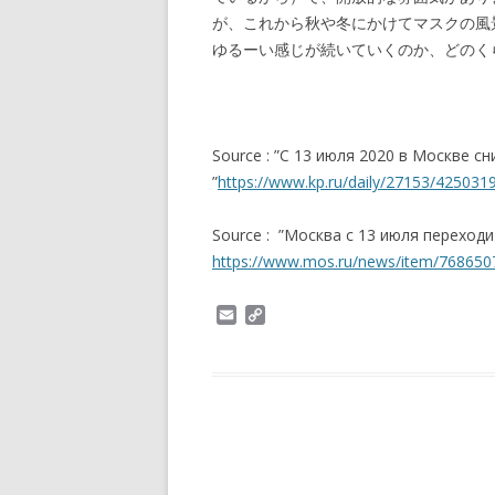
が、これから秋や冬にかけてマスクの風
ゆるーい感じが続いていくのか、どのく
Source : ”С 13 июля 2020 в Москве 
”
https://www.kp.ru/daily/27153/425031
Source : ”Москва с 13 июля переходи
https://www.mos.ru/news/item/76865
E
C
m
o
a
p
i
y
l
L
i
n
k