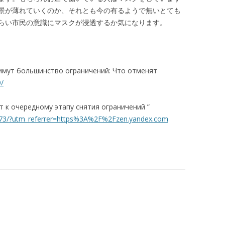
景が薄れていくのか、それとも今の有るようで無いとても
らい市民の意識にマスクが浸透するか気になります。
снимут большинство ограничений: Что отменят
9/
т к очередному этапу снятия ограничений ”
073/?utm_referrer=https%3A%2F%2Fzen.yandex.com