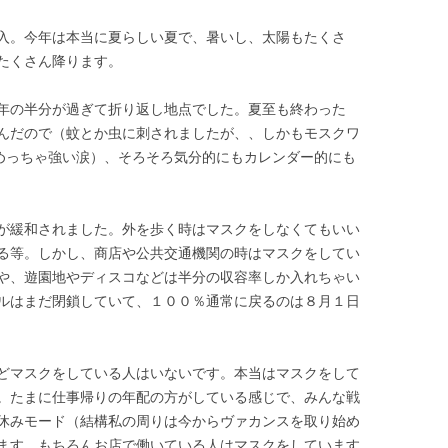
入。今年は本当に夏らしい夏で、暑いし、太陽もたくさ
たくさん降ります。
年の半分が過ぎて折り返し地点でした。夏至も終わった
んだので（蚊とか虫に刺されましたが、、しかもモスクワ
はめっちゃ強い涙）、そろそろ気分的にもカレンダー的にも
が緩和されました。外を歩く時はマスクをしなくてもいい
る等。しかし、商店や公共交通機関の時はマスクをしてい
や、遊園地やディスコなどは半分の収容率しか入れちゃい
ルはまだ閉鎖していて、１００％通常に戻るのは８月１日
どマスクをしている人はいないです。本当はマスクをして
。たまに仕事帰りの年配の方がしている感じで、みんな戦
休みモード（結構私の周りは今からヴァカンスを取り始め
ます。もちろんお店で働いている人はマスクをしています