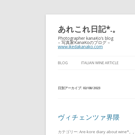
あれこれ日記*.。
Photographer kanaKo’s blog
– 写真家KanaKoのブログ –
www.ikedakanako.com
BLOG
ITALIAN WINE ARTICLE
日別アーカイブ:
02/08/2023
ヴィチェンツァ界隈
カテゴリー:
Are-kore diary about wine*。
,