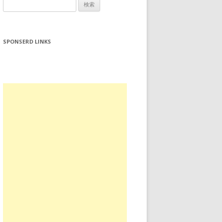
検
索:
SPONSERD LINKS