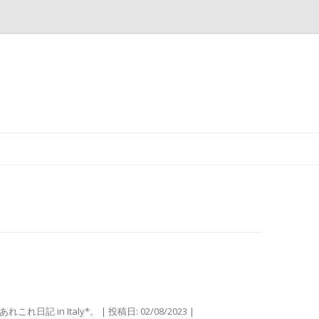
コ
ン
テ
ン
ツ
へ
ス
キ
ッ
プ
あれこれ日記 in Italy*。
| 投稿日:
02/08/2023
|