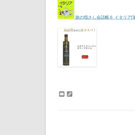
旅の指さし会話帳６ イタリア[
E
C
m
o
a
p
i
y
l
L
i
n
k