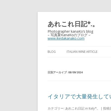
あれこれ日記*.。
Photographer kanaKo’s blog
– 写真家KanaKoのブログ –
www.ikedakanako.com
BLOG
ITALIAN WINE ARTICLE
日別アーカイブ:
08/09/2024
イタリアで大量発生して
カテゴリー:
あれこれ日記 in Italy*。
| 投稿