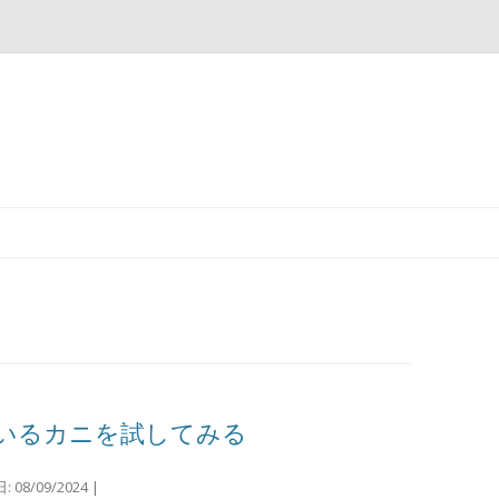
コ
ン
テ
ン
ツ
へ
ス
キ
ッ
プ
いるカニを試してみる
日:
08/09/2024
|