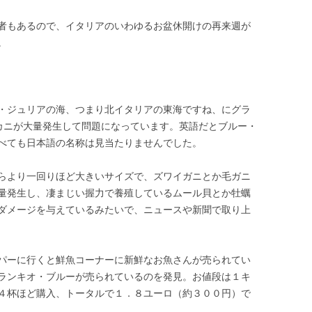
者もあるので、イタリアのいわゆるお盆休開けの再来週が
。
・ジュリアの海、つまり北イタリアの東海ですね、にグラ
）というカニが大量発生して問題になっています。英語だとブルー・
べても日本語の名称は見当たりませんでした。
らより一回りほど大きいサイズで、ズワイガニとか毛ガニ
量発生し、凄まじい握力で養殖しているムール貝とか牡蠣
ダメージを与えているみたいで、ニュースや新聞で取り上
パーに行くと鮮魚コーナーに新鮮なお魚さんが売られてい
ランキオ・ブルーが売られているのを発見。お値段は１キ
４杯ほど購入、トータルで１．８ユーロ（約３００円）で