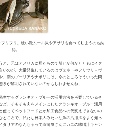
をフリフリ。硬い殻ムール貝やアサリも食べてしまうのも納
得。
うと、元はアメリカに居たもので船とか何かとともにイタ
白いのが、大量発生しているのはヴェネトやフリウリ＝ヴ
や、南のプーリアやナポリには、今のところそういった問
態系が解明されていないのかもしれませんね。
発生するグランキオ・ブルーの活用方法を考案しているそ
など。そもそも肉をメインにしたグランキオ・ブルー活用
と使ってペットフードとか加工食品への代変えできないの
なところで、私たち日本人みたいな魚の活用法をよく知っ
イタリアのなんちゃって寿司屋さんにカニの味噌汁キャン