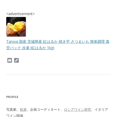
<advertisement>
Taruya 国産 茨城県産 紅はるか 焼き芋 さつまいも 簡単調理 真
空パック 冷凍 (紅はるか 1kg)
E
C
m
o
a
p
i
y
l
L
i
n
k
PROFILE
写真家。
執筆
、企画コーディネート、
ロシアワイン研究
、イタリア
ワイン関連。