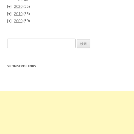
2020
(55)
2010
(33)
2009
(59)
検
索:
SPONSERD LINKS