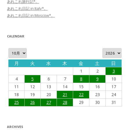
あれこれ旅行記*。
あれこれ日記 in Italy*。
あれこれ日記 in Moscow*。
CALENDAR
月
火
水
木
金
土
日
1
2
3
4
5
6
7
8
9
10
11
12
13
14
15
16
17
18
19
20
21
22
23
24
25
26
27
28
29
30
31
ARCHIVES