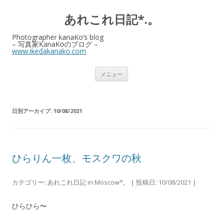
あれこれ日記*.。
Photographer kanaKo’s blog
– 写真家KanaKoのブログ –
www.ikedakanako.com
コ
メニュー
ン
テ
ン
ツ
へ
日別アーカイブ:
10/08/2021
ス
キ
ッ
プ
ひらりん一枚、モスクワの秋
カテゴリー:
あれこれ日記 in Moscow*。
| 投稿日:
10/08/2021
|
ひらひら〜